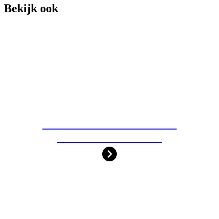
Bekijk ook
OVER ADVOCATENKANTOOR
WENDY WECKHUYSEN